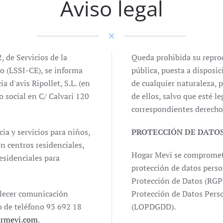
Aviso legal
 de Servicios de la
Queda prohibida su repro
o (LSSI-CE), se informa
pública, puesta a disposic
 d'avis Ripollet, S.L. (en
de cualquier naturaleza, 
 social en C/ Calvari 120
de ellos, salvo que esté l
correspondientes derecho
ia y servicios para niños,
PROTECCIÓN DE DATO
n centros residenciales,
Hogar Mevi se compromete
esidenciales para
protección de datos perso
Protección de Datos (RGPD
blecer comunicación
Protección de Datos Perso
o de teléfono 93 692 18
(LOPDGDD).
armevi.com
.