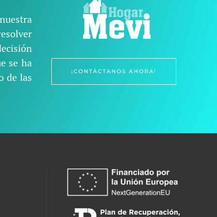
nuestra
esolver
decisión
ue se ha
¡CONTÁCTANOS AHORA!
o de las